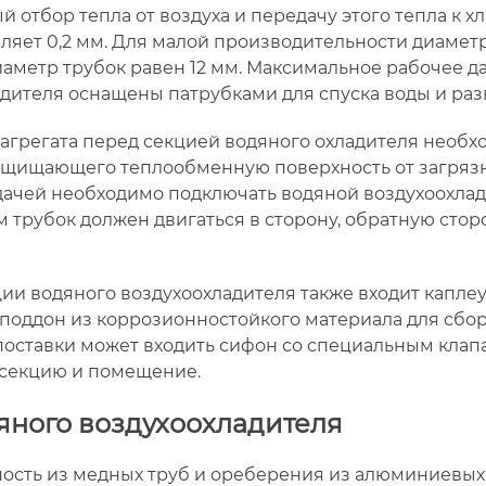
 отбор тепла от воздуха и передачу этого тепла к 
ляет 0,2 мм. Для малой производительности диаметр 
метр трубок равен 12 мм. Максимальное рабочее да
дителя оснащены патрубками для спуска воды и ра
 агрегата перед секцией водяного охладителя необх
защищающего теплообменную поверхность от загрязн
ачей необходимо подключать водяной воздухоохлад
ам трубок должен двигаться в сторону, обратную сто
ции водяного воздухоохладителя также входит капл
оддон из коррозионностойкого материала для сбор
оставки может входить сифон со специальным клап
 секцию и помещение.
яного воздухоохладителя
ость из медных труб и ореберения из алюминиевых 