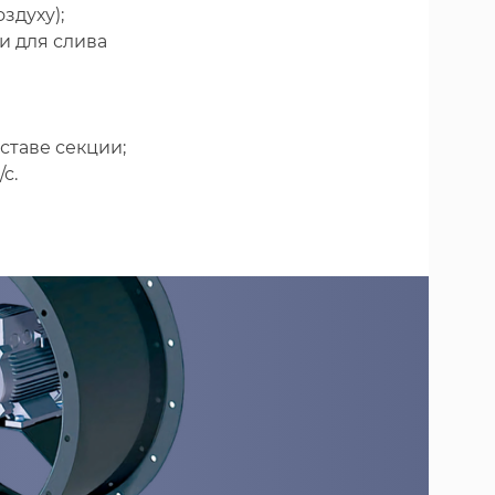
здуху);
и для слива
ставе секции;
с.