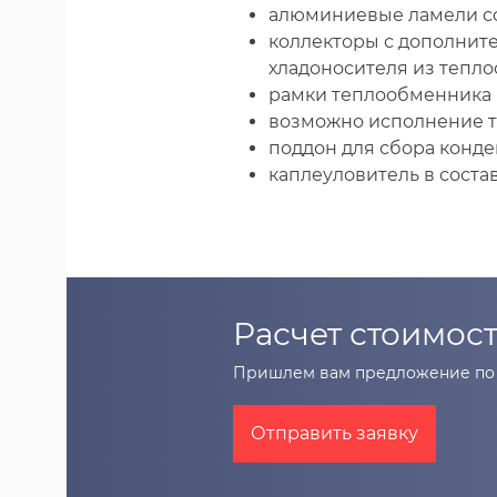
алюминиевые ламели со
коллекторы с дополнит
хладоносителя из тепл
рамки теплообменника 
возможно исполнение т
поддон для сбора конде
каплеуловитель в состав
Расчет стоимост
Пришлем вам предложение по 
Отправить заявку