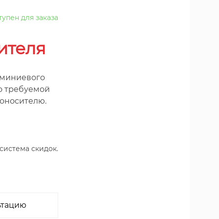
тупен для заказа
ителя
юминиевого
о требуемой
доносителю.
 система скидок.
ьтацию