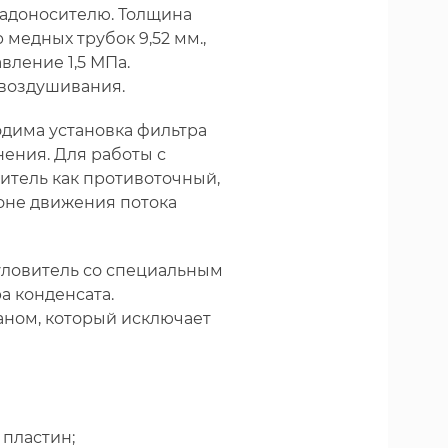
хладоносителю. Толщина
медных трубок 9,52 мм.,
вление 1,5 МПа.
звоздушивания.
одима установка фильтра
ения. Для работы с
итель как противоточный,
роне движения потока
еуловитель со специальным
а конденсата.
аном, который исключает
пластин;