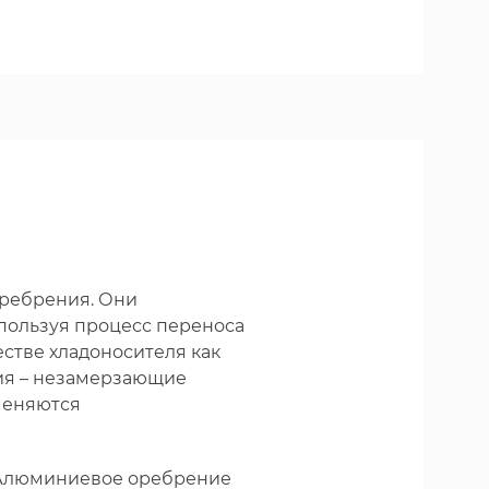
оребрения. Они
пользуя процесс переноса
естве хладоносителя как
ния – незамерзающие
меняются
. Алюминиевое оребрение